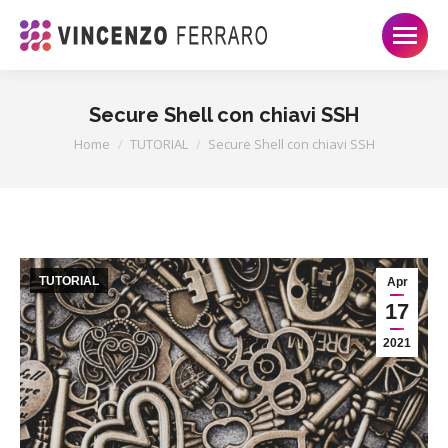
Secure Shell con chiavi SSH
Tu sei qui:
Home
TUTORIAL
Secure Shell con chiavi SSH
TUTORIAL
Apr
17
2021