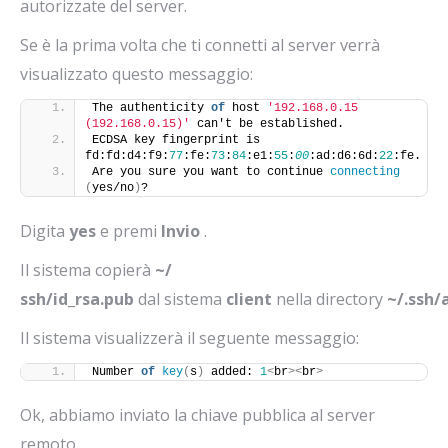
autorizzate del server.
Se è la prima volta che ti connetti al server verrà
visualizzato questo messaggio:
The authenticity 
of
 host 
'192.168.0.15 
(192.168.0.15)'
 can't be established.
ECDSA key fingerprint is 
fd:fd:d4:f9:
77
:fe:
73
:
84
:e1:
55
:
00
:ad:d6:6d:
22
:fe.
Are you sure you want to continue 
connecting
(
yes/no
)
?
Digita
yes
e premi
Invio
.
Il sistema copierà
~/
ssh/id_rsa.pub
dal sistema
client
nella directory
~/.ssh/
Il sistema visualizzerà il seguente messaggio:
Number 
of
key
(
s
)
 added: 
1
<
br
><
br
>
Ok, abbiamo inviato la chiave pubblica al server
remoto.