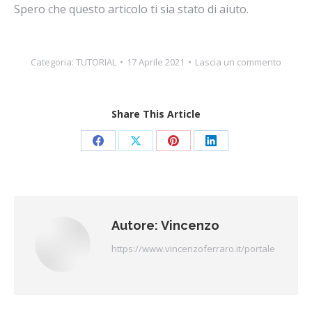
Spero che questo articolo ti sia stato di aiuto.
Categoria:
TUTORIAL
17 Aprile 2021
Lascia un commento
Share This Article
Condividi
Condividi
Condividi
Condividi
su
su
su
su
Facebook
X
Pinterest
LinkedIn
Autore:
Vincenzo
https://www.vincenzoferraro.it/portale